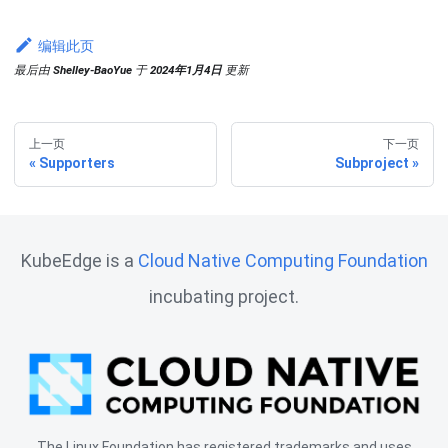
编辑此页
最后
由
Shelley-BaoYue
于
2024年1月4日
更新
上一页
下一页
Supporters
Subproject
KubeEdge is a
Cloud Native Computing Foundation
incubating project.
The Linux Foundation has registered trademarks and uses