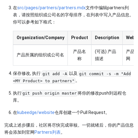
在
src/pages/partners/partners.mdx
文件中编辑partners列
表，请按照组织或公司名的字母排序，在列表中写入产品信息。
你可以参考如下格式：
Organization/Company
Product
Description
Websi
产品名
(可选) 产品
产品
产品所属的组织或公司名
称
描述
网
保存修改, 执行
以及
git add -A
git commit -s -m "Add
。
<MY Product> to partners"
执行
将你的修改push到远程仓
git push origin master
库。
在
kubeedge/website
仓库创建一个Pull Request。
完成上述步骤后，社区将尽快完成审核。一切就绪后，你的产品信息
将会添加到官网
Partners列表
。