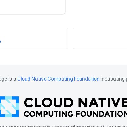
e
ge is a
Cloud Native Computing Foundation
incubating p