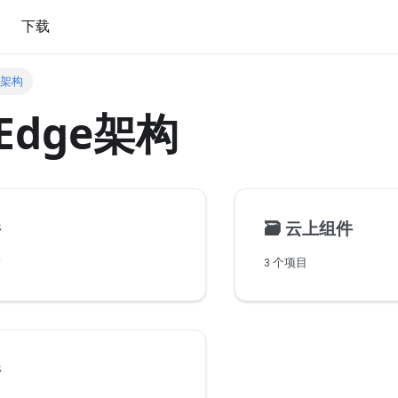
下载
ge架构
eEdge架构
件
🗃️
云上组件
w
3 个项目
件