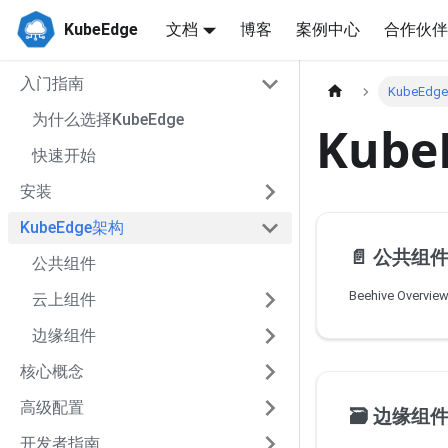
KubeEdge
文档
博客
案例中心
合作伙伴
入门指南
KubeEd
为什么选择KubeEdge
Kub
快速开始
安装
KubeEdge架构
📄️
公共组
公共组件
Beehive Overvie
云上组件
边缘组件
核心概念
高级配置
🗃️
边缘组
开发者指南